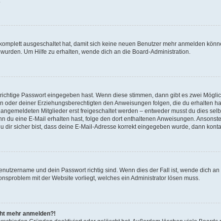
.
g komplett ausgeschaltet hat, damit sich keine neuen Benutzer mehr anmelden könn
 wurden. Um Hilfe zu erhalten, wende dich an die Board-Administration.
 richtige Passwort eingegeben hast. Wenn diese stimmen, dann gibt es zwei Mögl
tern oder deiner Erziehungsberechtigten den Anweisungen folgen, die du erhalten ha
u angemeldeten Mitglieder erst freigeschaltet werden – entweder musst du dies selbs
. Wenn du eine E-Mail erhalten hast, folge den dort enthaltenen Anweisungen. Ansons
 dir sicher bist, dass deine E-Mail-Adresse korrekt eingegeben wurde, dann kontak
Benutzername und dein Passwort richtig sind. Wenn dies der Fall ist, wende dich a
ionsproblem mit der Website vorliegt, welches ein Administrator lösen muss.
icht mehr anmelden?!