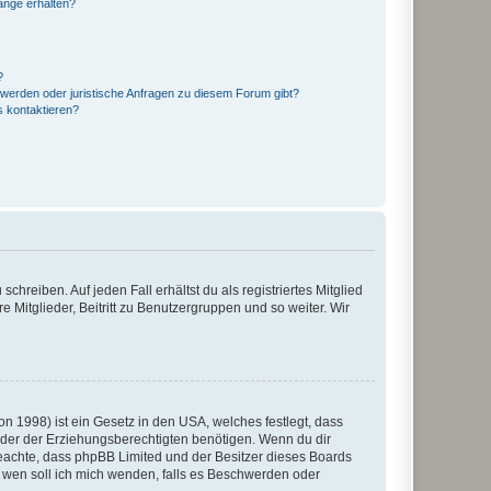
hänge erhalten?
?
hwerden oder juristische Anfragen zu diesem Forum gibt?
s kontaktieren?
chreiben. Auf jeden Fall erhältst du als registriertes Mitglied
e Mitglieder, Beitritt zu Benutzergruppen und so weiter. Wir
n 1998) ist ein Gesetz in den USA, welches festlegt, dass
der der Erziehungsberechtigten benötigen. Wenn du dir
te beachte, dass phpBB Limited und der Besitzer dieses Boards
An wen soll ich mich wenden, falls es Beschwerden oder