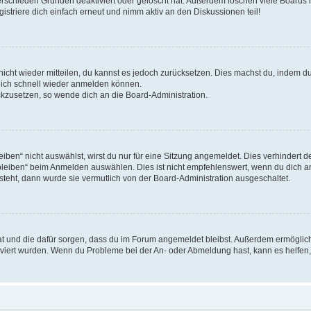
erschieden Gründen deaktiviert oder gelöscht hat. Außerdem löschen viele Boards r
triere dich einfach erneut und nimm aktiv an den Diskussionen teil!
 nicht wieder mitteilen, du kannst es jedoch zurücksetzen. Dies machst du, indem 
 dich schnell wieder anmelden können.
ückzusetzen, so wende dich an die Board-Administration.
en“ nicht auswählst, wirst du nur für eine Sitzung angemeldet. Dies verhindert 
leiben“ beim Anmelden auswählen. Dies ist nicht empfehlenswert, wenn du dich an
 steht, dann wurde sie vermutlich von der Board-Administration ausgeschaltet.
 hat und die dafür sorgen, dass du im Forum angemeldet bleibst. Außerdem ermögli
tiviert wurden. Wenn du Probleme bei der An- oder Abmeldung hast, kann es helfen