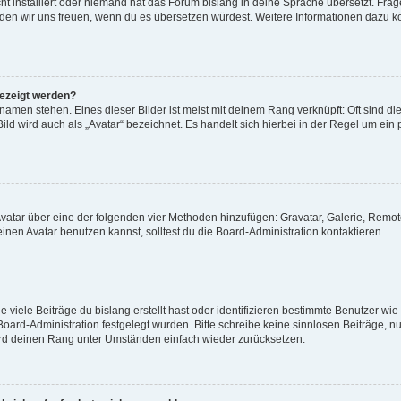
t installiert oder niemand hat das Forum bislang in deine Sprache übersetzt. Frag
, würden wir uns freuen, wenn du es übersetzen würdest. Weitere Informationen dazu
gezeigt werden?
amen stehen. Eines dieser Bilder ist meist mit deinem Rang verknüpft: Oft sind di
ld wird auch als „Avatar“ bezeichnet. Es handelt sich hierbei in der Regel um ein
 Avatar über eine der folgenden vier Methoden hinzufügen: Gravatar, Galerie, Rem
en Avatar benutzen kannst, solltest du die Board-Administration kontaktieren.
viele Beiträge du bislang erstellt hast oder identifizieren bestimmte Benutzer w
 Board-Administration festgelegt wurden. Bitte schreibe keine sinnlosen Beiträge
wird deinen Rang unter Umständen einfach wieder zurücksetzen.