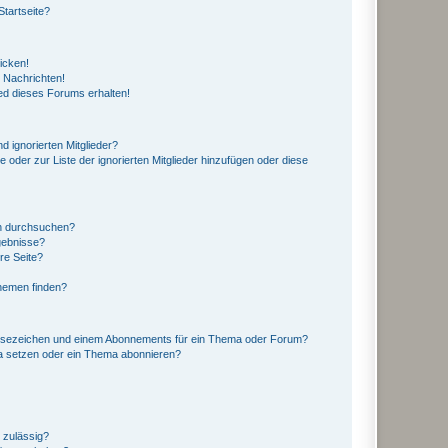
tartseite?
icken!
 Nachrichten!
ed dieses Forums erhalten!
d ignorierten Mitglieder?
e oder zur Liste der ignorierten Mitglieder hinzufügen oder diese
en durchsuchen?
gebnisse?
re Seite?
hemen finden?
esezeichen und einem Abonnements für ein Thema oder Forum?
a setzen oder ein Thema abonnieren?
 zulässig?