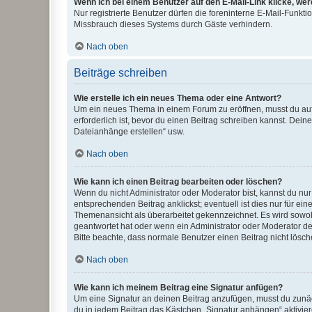
Wenn ich bei einem Benutzer auf den E-Mail-Link klicke, we
Nur registrierte Benutzer dürfen die foreninterne E-Mail-Funkt
Missbrauch dieses Systems durch Gäste verhindern.
Nach oben
Beiträge schreiben
Wie erstelle ich ein neues Thema oder eine Antwort?
Um ein neues Thema in einem Forum zu eröffnen, musst du auf 
erforderlich ist, bevor du einen Beitrag schreiben kannst. Dein
Dateianhänge erstellen“ usw.
Nach oben
Wie kann ich einen Beitrag bearbeiten oder löschen?
Wenn du nicht Administrator oder Moderator bist, kannst du nu
entsprechenden Beitrag anklickst; eventuell ist dies nur für e
Themenansicht als überarbeitet gekennzeichnet. Es wird sowohl
geantwortet hat oder wenn ein Administrator oder Moderator dein
Bitte beachte, dass normale Benutzer einen Beitrag nicht lösc
Nach oben
Wie kann ich meinem Beitrag eine Signatur anfügen?
Um eine Signatur an deinen Beitrag anzufügen, musst du zunäch
du in jedem Beitrag das Kästchen „Signatur anhängen“ aktivi