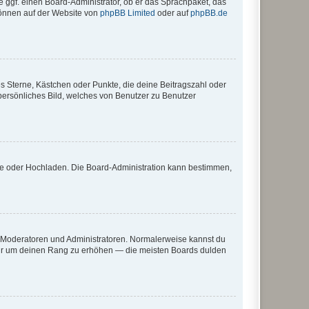
e ggf. einen Board-Administrator, ob er das Sprachpaket, das
 können auf der Website von
phpBB Limited
oder auf
phpBB.de
es Sterne, Kästchen oder Punkte, die deine Beitragszahl oder
 persönliches Bild, welches von Benutzer zu Benutzer
ote oder Hochladen. Die Board-Administration kann bestimmen,
ie Moderatoren und Administratoren. Normalerweise kannst du
, nur um deinen Rang zu erhöhen — die meisten Boards dulden