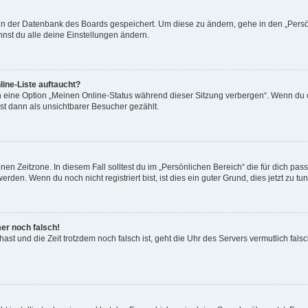
n in der Datenbank des Boards gespeichert. Um diese zu ändern, gehe in den „Persö
nst du alle deine Einstellungen ändern.
ine-Liste auftaucht?
n eine Option „Meinen Online-Status während dieser Sitzung verbergen“. Wenn du d
st dann als unsichtbarer Besucher gezählt.
en Zeitzone. In diesem Fall solltest du im „Persönlichen Bereich“ die für dich passe
den. Wenn du noch nicht registriert bist, ist dies ein guter Grund, dies jetzt zu tun
mer noch falsch!
t hast und die Zeit trotzdem noch falsch ist, geht die Uhr des Servers vermutlich fal