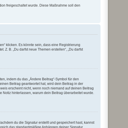
ration freigeschaltet wurde. Diese Maßnahme soll den
n“ klicken. Es könnte sein, dass eine Registrierung
t. Z. B. „Du darfst neue Themen erstellen“, „Du darfst
iten, indem du das „Ändere Beitrag“-Symbol für den
inen Beitrag geantwortet hat, wird dein Beitrag in der
nweis erscheint nicht, wenn noch niemand auf deinen Beitrag
ne Notiz hinterlassen, warum dein Beitrag überarbeitet wurde.
chdem du die Signatur erstellt und gespeichert hast, kannst
Bereich das standardmäßige Anhängen deiner Signatur