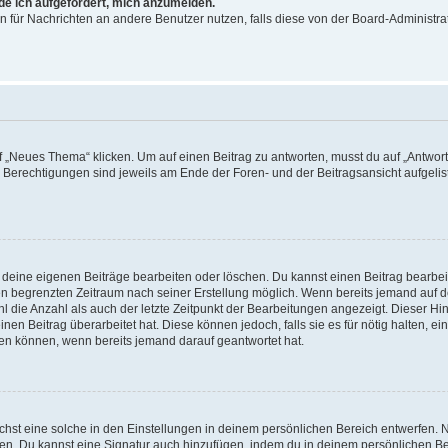
rde ich aufgefordert, mich anzumelden.
ion für Nachrichten an andere Benutzer nutzen, falls diese von der Board-Administ
„Neues Thema“ klicken. Um auf einen Beitrag zu antworten, musst du auf „Antworte
e Berechtigungen sind jeweils am Ende der Foren- und der Beitragsansicht aufgeliste
r deine eigenen Beiträge bearbeiten oder löschen. Du kannst einen Beitrag bearbe
inen begrenzten Zeitraum nach seiner Erstellung möglich. Wenn bereits jemand auf de
 die Anzahl als auch der letzte Zeitpunkt der Bearbeitungen angezeigt. Dieser Hi
en Beitrag überarbeitet hat. Diese können jedoch, falls sie es für nötig halten, ei
hen können, wenn bereits jemand darauf geantwortet hat.
st eine solche in den Einstellungen in deinem persönlichen Bereich entwerfen. Na
eren. Du kannst eine Signatur auch hinzufügen, indem du in deinem persönlichen 