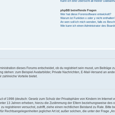
Kann ich eine Übersicht all meiner Dateian
phpBB betreffende Fragen
Wer hat diese Forensoftware entwickelt?
Warum ist Funktion x oder y nicht enthalten
An wen soll ich mich wenden, falls es Besc
Wie kann ich einen Administrator des Board
istration dieses Forums entscheidet, ob du registriert sein musst, um Beiträge zu s
ung stehen: zum Beispiel Avatarbilder, Private Nachrichten, E-Mail-Versand an ander
 zahlreiche Vorteile bietet.
t of 1998 (deutsch: Gesetz zum Schutz der Privatsphäre von Kindern im Internet vo
unter 13 Jahren erheben, hierzu die Zustimmung der Eltern beziehungsweise des o
h zu registrieren versuchst, zutrifft, ziehe einen rechtlichen Beistand zu Rate. Bit
für Rechtsangelegenheiten jeglicher Art ist; außer solchen, die unter der Frage „