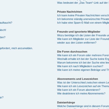
Was bedeutet der „Das Team“-Link auf der S
Private Nachrichten
Ich kann keine Privaten Nachrichten versch
Ich bekomme ständig unerwünschte Private
auftaucht?
Ich habe eine Spam-E-Mail von einem Mitgli
alsch!
Freunde und ignorierte Mitglieder
Wozu benötige ich die Listen der Freunde un
rden?
Wie kann ich Mitglieder zur Liste der Freund
wieder aus den Listen entfernen?
fgefordert, mich anzumelden.
Die Foren durchsuchen
Wie kann ich ein Forum oder mehrere For
Weshalb erhalte ich bei der Suche keine Er
Warum bekomme ich bei der Suche eine lee
Wie kann ich nach Mitgliedern suchen?
Wie kann ich meine eigenen Beiträge und T
Abonnements und Lesezeichen
Was ist der Unterschied zwischen einem L
Wie kann ich ein Lesezeichen auf ein Them
Wie kann ich ein Forum abonnieren?
Wie deaktiviere ich meine Abonnements?
gs?
Dateianhänge
Welche Dateianhänge sind in diesem Forum