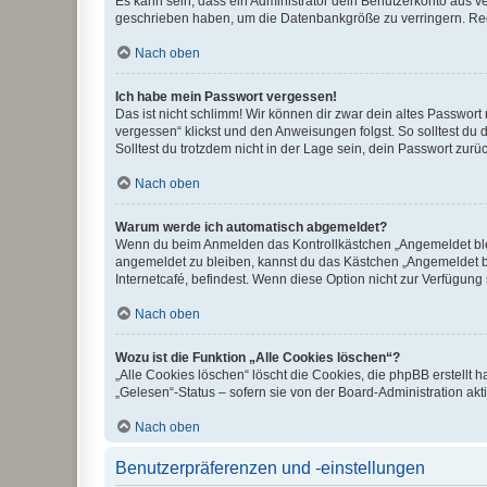
Es kann sein, dass ein Administrator dein Benutzerkonto aus v
geschrieben haben, um die Datenbankgröße zu verringern. Regis
Nach oben
Ich habe mein Passwort vergessen!
Das ist nicht schlimm! Wir können dir zwar dein altes Passwort
vergessen“ klickst und den Anweisungen folgst. So solltest du
Solltest du trotzdem nicht in der Lage sein, dein Passwort zur
Nach oben
Warum werde ich automatisch abgemeldet?
Wenn du beim Anmelden das Kontrollkästchen „Angemeldet bleib
angemeldet zu bleiben, kannst du das Kästchen „Angemeldet b
Internetcafé, befindest. Wenn diese Option nicht zur Verfügung
Nach oben
Wozu ist die Funktion „Alle Cookies löschen“?
„Alle Cookies löschen“ löscht die Cookies, die phpBB erstellt
„Gelesen“-Status – sofern sie von der Board-Administration ak
Nach oben
Benutzerpräferenzen und -einstellungen