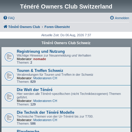
Ténéré Owners Club Switzerland
FAQ
Anmelden
Ténéré Owners Club
Foren-Übersicht
Aktuelle Zeit: Do 06 Aug, 2026 7:37
Ténéré Owners Club Schweiz
Registrieung und Nutzung
Wichtige Hinweise zur Neuanmeldung und Verhalten
Moderator:
nomade
Themen:
2
Touren & Treffen Schweiz
Verabredungen für Touren und Treffen in der Schweiz
Moderator:
Moderatoren CH
Themen:
829
Die Welt der Ténéré
Hier werden alle Ténéré-spezifischen (nicht Technikbezogenen) Themen
geführt.
Moderator:
Moderatoren CH
Themen:
129
Die Technik der Ténéré Modelle
Technische Themen von der Ur-Ténéré bis zur T700.
Moderator:
Moderatoren CH
Themen:
586
Plauderecke