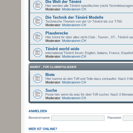
Die Welt der Ténéré
Hier werden alle Ténéré-spezifischen (nicht Technikbezoge
Moderator:
Moderatoren CH
Die Technik der Ténéré Modelle
Technische Themen von der Ur-Ténéré bis zur T700.
Moderator:
Moderatoren CH
Plauderecke
Hier könnt ihr über alles nicht Club-, Touren-, XT-, Ténéré-sp
Moderator:
Moderatoren CH
Ténéré world wide
international Ténéré forum: English, Italiano, France, Españo
Moderator:
Moderatoren CH
MARKT , FÜR CLUBMITGLIEDER
Biete
Hier kannst du den Töff und Teile dazu verkaufen. Nach 3 M
Moderator:
Moderatoren CH
Suche
Poste hier wenn du was für dein Töff suchst. Nach 3 Monate
Moderator:
Moderatoren CH
ANMELDEN
Benutzername:
Passwort:
WER IST ONLINE?