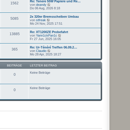
Re: Tenere 55W Papiere und Re…
B
1562
s
N
von
deandy
e
t
e
Do 06 Aug, 2026 8:18
i
e
u
t
r
e
r
2x 320er Bremsscheiben Umbau
B
5085
s
a
N
von
stfreak
e
t
g
e
Mo 24 Nov, 2025 17:51
i
e
u
t
r
e
r
Re: XT1200ZE Probefahrt
B
13885
s
a
N
von
Yann1ckPan1c
e
t
g
e
Fr 27 Jun, 2025 16:05
i
e
u
t
r
e
r
Re: Ur-Ténéré Treffen 06.09.2…
B
365
s
a
N
von
Claudio
e
t
g
e
Mo 28 Apr, 2025 18:27
i
e
u
t
r
e
r
B
s
a
BEITRÄGE
LETZTER BEITRAG
e
t
g
i
e
Keine Beiträge
t
0
r
r
B
a
e
g
i
Keine Beiträge
t
0
r
a
g