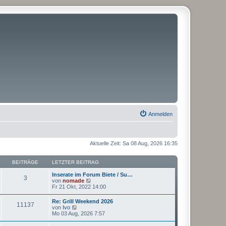
Anmelden
Aktuelle Zeit: Sa 08 Aug, 2026 16:35
BEITRÄGE
LETZTER BEITRAG
Inserate im Forum Biete / Su…
3
N
von
nomade
e
Fr 21 Okt, 2022 14:00
u
e
Re: Grill Weekend 2026
11137
s
N
von
Ivo
t
e
Mo 03 Aug, 2026 7:57
e
u
r
e