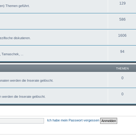
129
nen) Themen geführt.
586
1606
ezifische diskutieren.
94
l, Tamaschek, ...
THEMEN
0
onaten werden die Inserate gelöscht.
0
n werden die Inserate gelöscht.
Ich habe mein Passwort vergessen