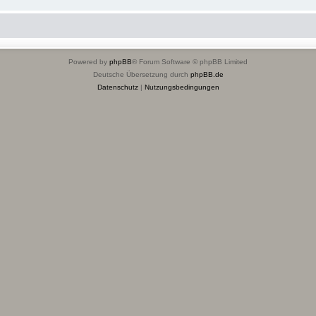
Powered by
phpBB
® Forum Software © phpBB Limited
Deutsche Übersetzung durch
phpBB.de
Datenschutz
|
Nutzungsbedingungen