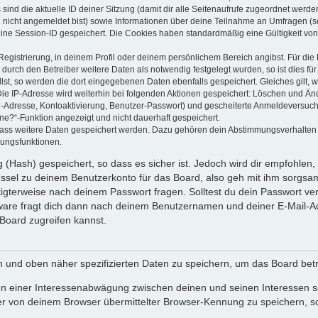
 sind die aktuelle ID deiner Sitzung (damit dir alle Seitenaufrufe zugeordnet werd
u nicht angemeldet bist) sowie Informationen über deine Teilnahme an Umfragen (s
eine Session-ID gespeichert. Die Cookies haben standardmäßig eine Gültigkeit von 
Registrierung, in deinem Profil oder deinem persönlichem Bereich angibst. Für di
rch den Betreiber weitere Daten als notwendig festgelegt wurden, so ist dies für 
llst, so werden die dort eingegebenen Daten ebenfalls gespeichert. Gleiches gilt, 
Die IP-Adresse wird weiterhin bei folgenden Aktionen gespeichert: Löschen und Än
l-Adresse, Kontoaktivierung, Benutzer-Passwort) und gescheiterte Anmeldeversuch
ine?“-Funktion angezeigt und nicht dauerhaft gespeichert.
 dass weitere Daten gespeichert werden. Dazu gehören dein Abstimmungsverhalten
gungsfunktionen.
(Hash) gespeichert, so dass es sicher ist. Jedoch wird dir empfohlen, 
ssel zu deinem Benutzerkonto für das Board, also geh mit ihm sorgsam
htigterweise nach deinem Passwort fragen. Solltest du dein Passwort v
are fragt dich dann nach deinem Benutzernamen und deiner E-Mail-Ad
Board zugreifen kannst.
en und oben näher spezifizierten Daten zu speichern, um das Board bet
en einer Interessenabwägung zwischen deinen und seinen Interessen sow
r von deinem Browser übermittelter Browser-Kennung zu speichern, so