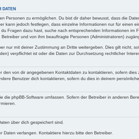
R DATEN
n Personen zu ermöglichen. Du bist dir daher bewusst, dass die Daten d
ber kann jedoch festlegen, dass einzelne Informationen nur für einen ei
n du Fragen dazu hast, suche nach entsprechenden Informationen im Fo
n Betreiber und von ihm beauftragte Personen (Administratoren) zugäng
r nur mit deiner Zustimmung an Dritte weitergeben. Dies gilt nicht, s
n) verpflichtet ist oder die Daten zur Durchsetzung rechtlicher Interes
er den von dir angegebenen Kontaktdaten zu kontaktieren, sofern dies 
andere Benutzer dich kontaktieren, sofern du dies in deinem persönliche
, die die phpBB-Software umfassen. Sofern der Betreiber in anderen Be
ormieren.
 Daten über dich gespeichert sind.
 Daten verlangen. Kontaktiere hierzu bitte den Betreiber.