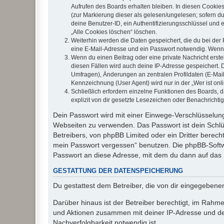
Aufrufen des Boards erhalten bleiben. In diesen Cookies
(zur Markierung dieser als gelesen/ungelesen; sofern d
deine Benutzer-ID, ein Authentifizierungsschlüssel und 
„Alle Cookies löschen“ löschen.
Weiterhin werden die Daten gespeichert, die du bei der 
eine E-Mail-Adresse und ein Passwort notwendig. Wenn du
Wenn du einen Beitrag oder eine private Nachricht erste
diesen Fällen wird auch deine IP-Adresse gespeichert. 
Umfragen), Änderungen an zentralen Profildaten (E-Mai
Kennzeichnung (User Agent) wird nur in der „Wer ist onl
Schließlich erfordern einzelne Funktionen des Boards,
explizit von dir gesetzte Lesezeichen oder Benachrichti
Dein Passwort wird mit einer Einwege-Verschlüsselung 
Webseiten zu verwenden. Das Passwort ist dein Schlü
Betreibers, von phpBB Limited oder ein Dritter berec
mein Passwort vergessen“ benutzen. Die phpBB-Softw
Passwort an diese Adresse, mit dem du dann auf das 
GESTATTUNG DER DATENSPEICHERUNG
Du gestattest dem Betreiber, die von dir eingegeben
Darüber hinaus ist der Betreiber berechtigt, im Rahm
und Aktionen zusammen mit deiner IP-Adresse und de
Nachverfolgbarkeit notwendig ist.