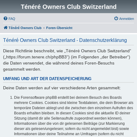
Ténéré Owners Club Switzerland
FAQ
Anmelden
Ténéré Owners Club
Foren-Übersicht
Ténéré Owners Club Switzerland - Datenschutzerklärung
Diese Richtlinie beschreibt, wie „Ténéré Owners Club Switzerland“
(„https://forum.tenere.ch/phpBB3“) (im Folgenden „der Betreiber“)
die Daten verwendet, die während deines Foren-Besuchs
gesammelt werden.
UMFANG UND ART DER DATENSPEICHERUNG
Deine Daten werden auf vier verschiedene Arten gesammelt:
Die Forensoftware phpBB erstellt bei deinem Besuch des Boards
mehrere Cookies. Cookies sind kleine Textdateien, die dein Browser als
temporäre Dateien ablegt und die zwischen den einzelnen Aufrufen des
Boards erhalten bleiben. In diesen Cookies sind die aktuelle ID deiner
Sitzung (damit dir alle Seitenaufrufe zugeordnet werden können),
Informationen über die von dir gelesenen Beiträge (zur Markierung
dieser als gelesen/ungelesen; sofern du nicht angemeldet bist) sowie
Informationen über deine Teilnahme an Umfragen (sofern du nicht