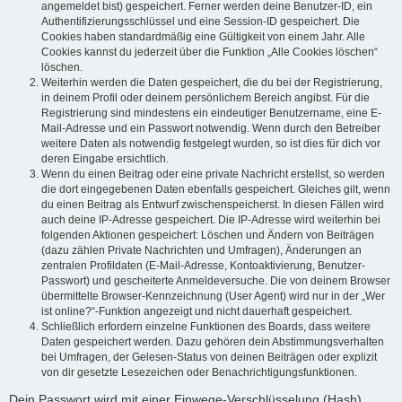
angemeldet bist) gespeichert. Ferner werden deine Benutzer-ID, ein
Authentifizierungsschlüssel und eine Session-ID gespeichert. Die
Cookies haben standardmäßig eine Gültigkeit von einem Jahr. Alle
Cookies kannst du jederzeit über die Funktion „Alle Cookies löschen“
löschen.
Weiterhin werden die Daten gespeichert, die du bei der Registrierung,
in deinem Profil oder deinem persönlichem Bereich angibst. Für die
Registrierung sind mindestens ein eindeutiger Benutzername, eine E-
Mail-Adresse und ein Passwort notwendig. Wenn durch den Betreiber
weitere Daten als notwendig festgelegt wurden, so ist dies für dich vor
deren Eingabe ersichtlich.
Wenn du einen Beitrag oder eine private Nachricht erstellst, so werden
die dort eingegebenen Daten ebenfalls gespeichert. Gleiches gilt, wenn
du einen Beitrag als Entwurf zwischenspeicherst. In diesen Fällen wird
auch deine IP-Adresse gespeichert. Die IP-Adresse wird weiterhin bei
folgenden Aktionen gespeichert: Löschen und Ändern von Beiträgen
(dazu zählen Private Nachrichten und Umfragen), Änderungen an
zentralen Profildaten (E-Mail-Adresse, Kontoaktivierung, Benutzer-
Passwort) und gescheiterte Anmeldeversuche. Die von deinem Browser
übermittelte Browser-Kennzeichnung (User Agent) wird nur in der „Wer
ist online?“-Funktion angezeigt und nicht dauerhaft gespeichert.
Schließlich erfordern einzelne Funktionen des Boards, dass weitere
Daten gespeichert werden. Dazu gehören dein Abstimmungsverhalten
bei Umfragen, der Gelesen-Status von deinen Beiträgen oder explizit
von dir gesetzte Lesezeichen oder Benachrichtigungsfunktionen.
Dein Passwort wird mit einer Einwege-Verschlüsselung (Hash)