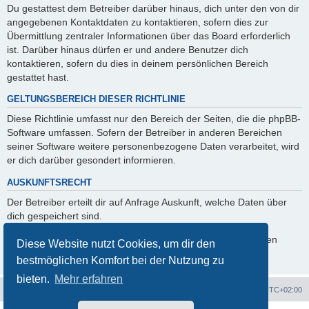
Du gestattest dem Betreiber darüber hinaus, dich unter den von dir
angegebenen Kontaktdaten zu kontaktieren, sofern dies zur
Übermittlung zentraler Informationen über das Board erforderlich
ist. Darüber hinaus dürfen er und andere Benutzer dich
kontaktieren, sofern du dies in deinem persönlichen Bereich
gestattet hast.
GELTUNGSBEREICH DIESER RICHTLINIE
Diese Richtlinie umfasst nur den Bereich der Seiten, die die phpBB-
Software umfassen. Sofern der Betreiber in anderen Bereichen
seiner Software weitere personenbezogene Daten verarbeitet, wird
er dich darüber gesondert informieren.
AUSKUNFTSRECHT
Der Betreiber erteilt dir auf Anfrage Auskunft, welche Daten über
dich gespeichert sind.
Du kannst jederzeit die Löschung bzw. Sperrung deiner Daten
Diese Website nutzt Cookies, um dir den
verlangen. Kontaktiere hierzu bitte den Betreiber.
bestmöglichen Komfort bei der Nutzung zu
bieten.
Mehr erfahren
Ténéré Owners Club
Foren-Übersicht
Alle Zeiten sind
UTC+02:00