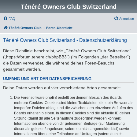
Ténéré Owners Club Switzerland
FAQ
Anmelden
Ténéré Owners Club
Foren-Übersicht
Ténéré Owners Club Switzerland - Datenschutzerklärung
Diese Richtlinie beschreibt, wie „Ténéré Owners Club Switzerland“
(„https://forum.tenere.ch/phpBB3“) (im Folgenden „der Betreiber“)
die Daten verwendet, die während deines Foren-Besuchs
gesammelt werden.
UMFANG UND ART DER DATENSPEICHERUNG
Deine Daten werden auf vier verschiedene Arten gesammelt:
Die Forensoftware phpBB erstellt bei deinem Besuch des Boards
mehrere Cookies. Cookies sind kleine Textdateien, die dein Browser als
temporäre Dateien ablegt und die zwischen den einzelnen Aufrufen des
Boards erhalten bleiben. In diesen Cookies sind die aktuelle ID deiner
Sitzung (damit dir alle Seitenaufrufe zugeordnet werden können),
Informationen über die von dir gelesenen Beiträge (zur Markierung
dieser als gelesen/ungelesen; sofern du nicht angemeldet bist) sowie
Informationen über deine Teilnahme an Umfragen (sofern du nicht