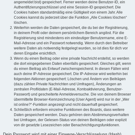
angemeldet bist) gespeichert. Ferner werden deine Benutzer-ID, ein
Authentifizierungsschlüssel und eine Session-ID gespeichert. Die
Cookies haben standardmäßig eine Gültigkeit von einem Jahr. Alle
Cookies kannst du jederzeit über die Funktion „Alle Cookies löschen“
löschen.
Weiterhin werden die Daten gespeichert, die du bei der Registrierung,
in deinem Profil oder deinem persönlichem Bereich angibst. Für die
Registrierung sind mindestens ein eindeutiger Benutzername, eine E-
Mail-Adresse und ein Passwort notwendig. Wenn durch den Betreiber
weitere Daten als notwendig festgelegt wurden, so ist dies für dich vor
deren Eingabe ersichtlich.
Wenn du einen Beitrag oder eine private Nachricht erstellst, so werden
die dort eingegebenen Daten ebenfalls gespeichert. Gleiches gilt, wenn
du einen Beitrag als Entwurf zwischenspeicherst. In diesen Fällen wird
auch deine IP-Adresse gespeichert. Die IP-Adresse wird weiterhin bei
folgenden Aktionen gespeichert: Löschen und Ändern von Beiträgen
(dazu zählen Private Nachrichten und Umfragen), Änderungen an
zentralen Profildaten (E-Mail-Adresse, Kontoaktivierung, Benutzer-
Passwort) und gescheiterte Anmeldeversuche. Die von deinem Browser
übermittelte Browser-Kennzeichnung (User Agent) wird nur in der „Wer
ist online?“-Funktion angezeigt und nicht dauerhaft gespeichert.
Schließlich erfordern einzelne Funktionen des Boards, dass weitere
Daten gespeichert werden. Dazu gehören dein Abstimmungsverhalten
bei Umfragen, der Gelesen-Status von deinen Beiträgen oder explizit
von dir gesetzte Lesezeichen oder Benachrichtigungsfunktionen.
Dein Passwort wird mit einer Einwege-Verschlüsselung (Hash)