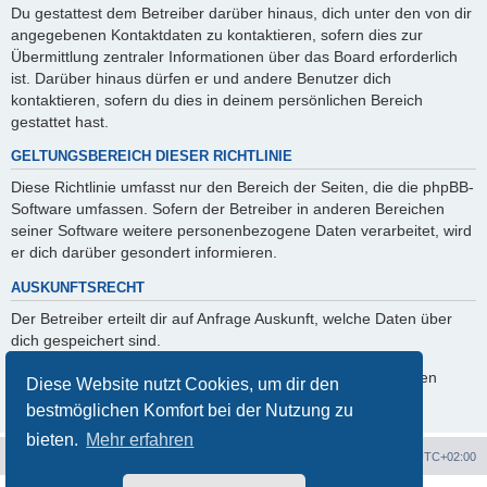
Du gestattest dem Betreiber darüber hinaus, dich unter den von dir
angegebenen Kontaktdaten zu kontaktieren, sofern dies zur
Übermittlung zentraler Informationen über das Board erforderlich
ist. Darüber hinaus dürfen er und andere Benutzer dich
kontaktieren, sofern du dies in deinem persönlichen Bereich
gestattet hast.
GELTUNGSBEREICH DIESER RICHTLINIE
Diese Richtlinie umfasst nur den Bereich der Seiten, die die phpBB-
Software umfassen. Sofern der Betreiber in anderen Bereichen
seiner Software weitere personenbezogene Daten verarbeitet, wird
er dich darüber gesondert informieren.
AUSKUNFTSRECHT
Der Betreiber erteilt dir auf Anfrage Auskunft, welche Daten über
dich gespeichert sind.
Du kannst jederzeit die Löschung bzw. Sperrung deiner Daten
Diese Website nutzt Cookies, um dir den
verlangen. Kontaktiere hierzu bitte den Betreiber.
bestmöglichen Komfort bei der Nutzung zu
bieten.
Mehr erfahren
Ténéré Owners Club
Foren-Übersicht
Alle Zeiten sind
UTC+02:00