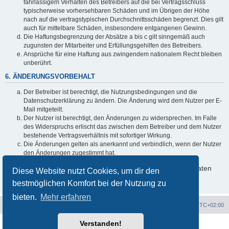
fahrlässigem Verhalten des Betreibers auf die bei Vertragsschluss
typischerweise vorhersehbaren Schäden und im Übrigen der Höhe
nach auf die vertragstypischen Durchschnittsschäden begrenzt. Dies gilt
auch für mittelbare Schäden, insbesondere entgangenen Gewinn.
Die Haftungsbegrenzung der Absätze a bis c gilt sinngemäß auch
zugunsten der Mitarbeiter und Erfüllungsgehilfen des Betreibers.
Ansprüche für eine Haftung aus zwingendem nationalem Recht bleiben
unberührt.
6. ÄNDERUNGSVORBEHALT
Der Betreiber ist berechtigt, die Nutzungsbedingungen und die
Datenschutzerklärung zu ändern. Die Änderung wird dem Nutzer per E-
Mail mitgeteilt.
Der Nutzer ist berechtigt, den Änderungen zu widersprechen. Im Falle
des Widerspruchs erlischt das zwischen dem Betreiber und dem Nutzer
bestehende Vertragsverhältnis mit sofortiger Wirkung.
Die Änderungen gelten als anerkannt und verbindlich, wenn der Nutzer
den Änderungen zugestimmt hat.
Informationen über den Umgang mit deinen persönlichen Daten
Diese Website nutzt Cookies, um dir den
sind in der Datenschutzerklärung enthalten.
bestmöglichen Komfort bei der Nutzung zu
bieten.
Mehr erfahren
Ténéré Owners Club
Foren-Übersicht
Alle Zeiten sind
UTC+02:00
Verstanden!
Powered by
phpBB
® Forum Software © phpBB Limited