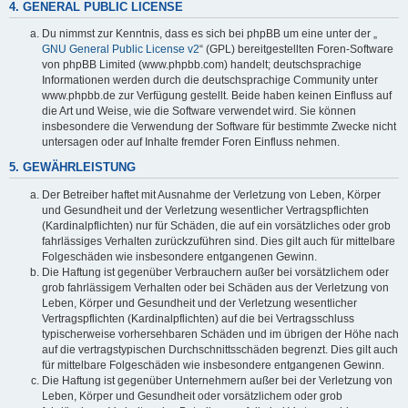
4. GENERAL PUBLIC LICENSE
Du nimmst zur Kenntnis, dass es sich bei phpBB um eine unter der „
GNU General Public License v2
“ (GPL) bereitgestellten Foren-Software
von phpBB Limited (www.phpbb.com) handelt; deutschsprachige
Informationen werden durch die deutschsprachige Community unter
www.phpbb.de zur Verfügung gestellt. Beide haben keinen Einfluss auf
die Art und Weise, wie die Software verwendet wird. Sie können
insbesondere die Verwendung der Software für bestimmte Zwecke nicht
untersagen oder auf Inhalte fremder Foren Einfluss nehmen.
5. GEWÄHRLEISTUNG
Der Betreiber haftet mit Ausnahme der Verletzung von Leben, Körper
und Gesundheit und der Verletzung wesentlicher Vertragspflichten
(Kardinalpflichten) nur für Schäden, die auf ein vorsätzliches oder grob
fahrlässiges Verhalten zurückzuführen sind. Dies gilt auch für mittelbare
Folgeschäden wie insbesondere entgangenen Gewinn.
Die Haftung ist gegenüber Verbrauchern außer bei vorsätzlichem oder
grob fahrlässigem Verhalten oder bei Schäden aus der Verletzung von
Leben, Körper und Gesundheit und der Verletzung wesentlicher
Vertragspflichten (Kardinalpflichten) auf die bei Vertragsschluss
typischerweise vorhersehbaren Schäden und im übrigen der Höhe nach
auf die vertragstypischen Durchschnittsschäden begrenzt. Dies gilt auch
für mittelbare Folgeschäden wie insbesondere entgangenen Gewinn.
Die Haftung ist gegenüber Unternehmern außer bei der Verletzung von
Leben, Körper und Gesundheit oder vorsätzlichem oder grob