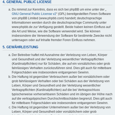
4. GENERAL PUBLIC LICENSE
Du nimmst zur Kenntnis, dass es sich bei phpBB um eine unter der „
GNU General Public License v2
“ (GPL) bereitgestellten Foren-Software
von phpBB Limited (www.phpbb.com) handelt; deutschsprachige
Informationen werden durch die deutschsprachige Community unter
www.phpbb.de zur Verfügung gestellt. Beide haben keinen Einfluss auf
die Art und Weise, wie die Software verwendet wird. Sie können
insbesondere die Verwendung der Software für bestimmte Zwecke nicht
untersagen oder auf Inhalte fremder Foren Einfluss nehmen.
5. GEWÄHRLEISTUNG
Der Betreiber haftet mit Ausnahme der Verletzung von Leben, Körper
und Gesundheit und der Verletzung wesentlicher Vertragspflichten
(Kardinalpflichten) nur für Schäden, die auf ein vorsätzliches oder grob
fahrlässiges Verhalten zurückzuführen sind. Dies gilt auch für mittelbare
Folgeschäden wie insbesondere entgangenen Gewinn.
Die Haftung ist gegenüber Verbrauchern außer bei vorsätzlichem oder
grob fahrlässigem Verhalten oder bei Schäden aus der Verletzung von
Leben, Körper und Gesundheit und der Verletzung wesentlicher
Vertragspflichten (Kardinalpflichten) auf die bei Vertragsschluss
typischerweise vorhersehbaren Schäden und im übrigen der Höhe nach
auf die vertragstypischen Durchschnittsschäden begrenzt. Dies gilt auch
für mittelbare Folgeschäden wie insbesondere entgangenen Gewinn.
Die Haftung ist gegenüber Unternehmern außer bei der Verletzung von
Leben, Körper und Gesundheit oder vorsätzlichem oder grob