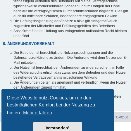
fahrlässigem Verhalten des Betreibers auf die bei Vertragsschluss
typischerweise vorhersehbaren Schäden und im Übrigen der Höhe
nach auf die vertragstypischen Durchschnittsschäden begrenzt. Dies gilt
auch für mittelbare Schäden, insbesondere entgangenen Gewinn.
Die Haftungsbegrenzung der Absätze a bis c gilt sinngemäß auch
zugunsten der Mitarbeiter und Erfüllungsgehilfen des Betreibers.
Ansprüche für eine Haftung aus zwingendem nationalem Recht bleiben
unberührt.
6. ÄNDERUNGSVORBEHALT
Der Betreiber ist berechtigt, die Nutzungsbedingungen und die
Datenschutzerklärung zu ändern. Die Änderung wird dem Nutzer per E-
Mail mitgeteilt.
Der Nutzer ist berechtigt, den Änderungen zu widersprechen. Im Falle
des Widerspruchs erlischt das zwischen dem Betreiber und dem Nutzer
bestehende Vertragsverhältnis mit sofortiger Wirkung.
Die Änderungen gelten als anerkannt und verbindlich, wenn der Nutzer
den Änderungen zugestimmt hat.
Informationen über den Umgang mit deinen persönlichen Daten
Diese Website nutzt Cookies, um dir den
sind in der Datenschutzerklärung enthalten.
bestmöglichen Komfort bei der Nutzung zu
bieten.
Mehr erfahren
Ténéré Owners Club
Foren-Übersicht
Alle Zeiten sind
UTC+02:00
Verstanden!
Powered by
phpBB
® Forum Software © phpBB Limited