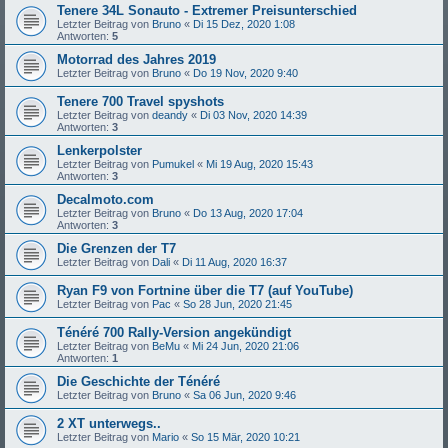
Tenere 34L Sonauto - Extremer Preisunterschied
Letzter Beitrag von
Bruno
«
Di 15 Dez, 2020 1:08
Antworten:
5
Motorrad des Jahres 2019
Letzter Beitrag von
Bruno
«
Do 19 Nov, 2020 9:40
Tenere 700 Travel spyshots
Letzter Beitrag von
deandy
«
Di 03 Nov, 2020 14:39
Antworten:
3
Lenkerpolster
Letzter Beitrag von
Pumukel
«
Mi 19 Aug, 2020 15:43
Antworten:
3
Decalmoto.com
Letzter Beitrag von
Bruno
«
Do 13 Aug, 2020 17:04
Antworten:
3
Die Grenzen der T7
Letzter Beitrag von
Dali
«
Di 11 Aug, 2020 16:37
Ryan F9 von Fortnine über die T7 (auf YouTube)
Letzter Beitrag von
Pac
«
So 28 Jun, 2020 21:45
Ténéré 700 Rally-Version angekündigt
Letzter Beitrag von
BeMu
«
Mi 24 Jun, 2020 21:06
Antworten:
1
Die Geschichte der Ténéré
Letzter Beitrag von
Bruno
«
Sa 06 Jun, 2020 9:46
2 XT unterwegs..
Letzter Beitrag von
Mario
«
So 15 Mär, 2020 10:21