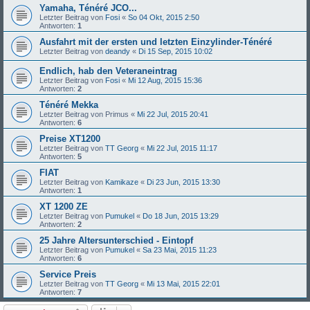
Yamaha, Ténéré JCO...
Letzter Beitrag von
Fosi
«
So 04 Okt, 2015 2:50
Antworten:
1
Ausfahrt mit der ersten und letzten Einzylinder-Ténéré
Letzter Beitrag von
deandy
«
Di 15 Sep, 2015 10:02
Endlich, hab den Veteraneintrag
Letzter Beitrag von
Fosi
«
Mi 12 Aug, 2015 15:36
Antworten:
2
Ténéré Mekka
Letzter Beitrag von
Primus
«
Mi 22 Jul, 2015 20:41
Antworten:
6
Preise XT1200
Letzter Beitrag von
TT Georg
«
Mi 22 Jul, 2015 11:17
Antworten:
5
FIAT
Letzter Beitrag von
Kamikaze
«
Di 23 Jun, 2015 13:30
Antworten:
1
XT 1200 ZE
Letzter Beitrag von
Pumukel
«
Do 18 Jun, 2015 13:29
Antworten:
2
25 Jahre Altersunterschied - Eintopf
Letzter Beitrag von
Pumukel
«
Sa 23 Mai, 2015 11:23
Antworten:
6
Service Preis
Letzter Beitrag von
TT Georg
«
Mi 13 Mai, 2015 22:01
Antworten:
7