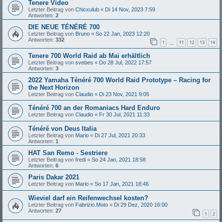
Tenere Video
Letzter Beitrag von
Chicxulub
«
Di 14 Nov, 2023 7:59
Antworten:
2
DIE NEUE TÉNÉRÉ 700
Letzter Beitrag von
Bruno
«
So 22 Jan, 2023 12:20
Antworten:
332
1
11
12
13
14
…
Tenere 700 World Raid ab Mai erhältlich
Letzter Beitrag von
svebes
«
Do 28 Jul, 2022 17:57
Antworten:
3
2022 Yamaha Ténéré 700 World Raid Prototype – Racing for
the Next Horizon
Letzter Beitrag von
Claudio
«
Di 23 Nov, 2021 9:05
Ténéré 700 an der Romaniacs Hard Enduro
Letzter Beitrag von
Claudio
«
Fr 30 Jul, 2021 11:33
Ténéré von Deus Italia
Letzter Beitrag von
Mario
«
Di 27 Jul, 2021 20:33
Antworten:
1
HAT San Remo - Sestriere
Letzter Beitrag von
fredi
«
So 24 Jan, 2021 18:58
Antworten:
6
Paris Dakar 2021
Letzter Beitrag von
Mario
«
So 17 Jan, 2021 18:46
Wieviel darf ein Reifenwechsel kosten?
Letzter Beitrag von
Fabrizio.Moto
«
Di 29 Dez, 2020 16:00
Antworten:
27
1
2