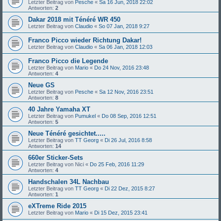
Letzter Beitrag von
Pesche
«
Sa 16 Jun, 2018 22:02
Antworten:
2
Dakar 2018 mit Ténéré WR 450
Letzter Beitrag von
Claudio
«
So 07 Jan, 2018 9:27
Franco Picco wieder Richtung Dakar!
Letzter Beitrag von
Claudio
«
Sa 06 Jan, 2018 12:03
Franco Picco die Legende
Letzter Beitrag von
Mario
«
Do 24 Nov, 2016 23:48
Antworten:
4
Neue GS
Letzter Beitrag von
Pesche
«
Sa 12 Nov, 2016 23:51
Antworten:
8
40 Jahre Yamaha XT
Letzter Beitrag von
Pumukel
«
Do 08 Sep, 2016 12:51
Antworten:
5
Neue Ténéré gesichtet.....
Letzter Beitrag von
TT Georg
«
Di 26 Jul, 2016 8:58
Antworten:
14
660er Sticker-Sets
Letzter Beitrag von
Nici
«
Do 25 Feb, 2016 11:29
Antworten:
4
Handschalen 34L Nachbau
Letzter Beitrag von
TT Georg
«
Di 22 Dez, 2015 8:27
Antworten:
1
eXTreme Ride 2015
Letzter Beitrag von
Mario
«
Di 15 Dez, 2015 23:41