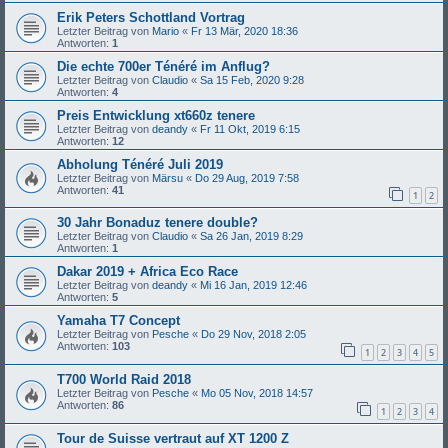
Erik Peters Schottland Vortrag
Letzter Beitrag von
Mario
«
Fr 13 Mär, 2020 18:36
Antworten:
1
Die echte 700er Ténéré im Anflug?
Letzter Beitrag von
Claudio
«
Sa 15 Feb, 2020 9:28
Antworten:
4
Preis Entwicklung xt660z tenere
Letzter Beitrag von
deandy
«
Fr 11 Okt, 2019 6:15
Antworten:
12
Abholung Ténéré Juli 2019
Letzter Beitrag von
Märsu
«
Do 29 Aug, 2019 7:58
Antworten:
41
1
2
30 Jahr Bonaduz tenere double?
Letzter Beitrag von
Claudio
«
Sa 26 Jan, 2019 8:29
Antworten:
1
Dakar 2019 + Africa Eco Race
Letzter Beitrag von
deandy
«
Mi 16 Jan, 2019 12:46
Antworten:
5
Yamaha T7 Concept
Letzter Beitrag von
Pesche
«
Do 29 Nov, 2018 2:05
Antworten:
103
1
2
3
4
5
T700 World Raid 2018
Letzter Beitrag von
Pesche
«
Mo 05 Nov, 2018 14:57
Antworten:
86
1
2
3
4
Tour de Suisse vertraut auf XT 1200 Z