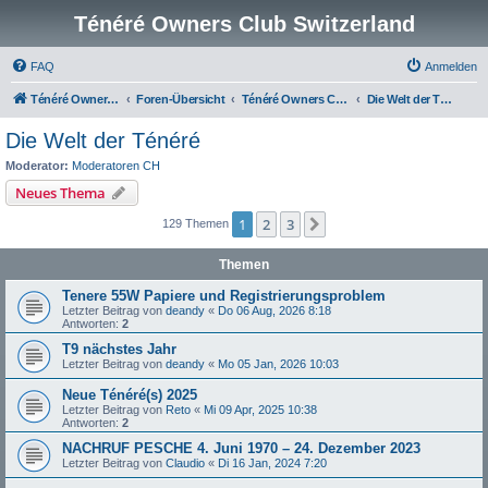
Ténéré Owners Club Switzerland
FAQ
Anmelden
Ténéré Owners Club
Foren-Übersicht
Ténéré Owners Club Schweiz
Die Welt der Ténéré
Die Welt der Ténéré
Moderator:
Moderatoren CH
Neues Thema
1
2
3
Nächste
129 Themen
Themen
Tenere 55W Papiere und Registrierungsproblem
Letzter Beitrag von
deandy
«
Do 06 Aug, 2026 8:18
Antworten:
2
T9 nächstes Jahr
Letzter Beitrag von
deandy
«
Mo 05 Jan, 2026 10:03
Neue Ténéré(s) 2025
Letzter Beitrag von
Reto
«
Mi 09 Apr, 2025 10:38
Antworten:
2
NACHRUF PESCHE 4. Juni 1970 – 24. Dezember 2023
Letzter Beitrag von
Claudio
«
Di 16 Jan, 2024 7:20