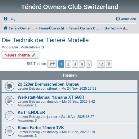
Ténéré Owners Club Switzerland
FAQ
Anmelden
Ténéré Owners Club
Foren-Übersicht
Ténéré Owners Club Schweiz
Die Technik der Ténéré Modelle
Die Technik der Ténéré Modelle
Moderator:
Moderatoren CH
Neues Thema
Seite
1
von
12
1
2
3
4
5
12
Nächste
586 Themen
…
Themen
2x 320er Bremsscheiben Umbau
Letzter Beitrag von
stfreak
«
Mo 24 Nov, 2025 17:51
Werkstatt-Manual Yamaha XT 660R
Letzter Beitrag von
deandy
«
Mo 08 Sep, 2025 9:42
Antworten:
1
KETTENÖLER
Letzter Beitrag von
janster
«
Sa 19 Apr, 2025 15:27
Antworten:
8
Blaue Farbe Ténéré 1VK
Letzter Beitrag von
deandy
«
Mo 10 Feb, 2025 9:19
Antworten:
1