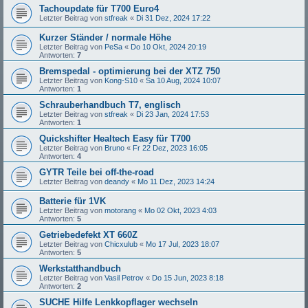
Tachoupdate für T700 Euro4
Letzter Beitrag von
stfreak
«
Di 31 Dez, 2024 17:22
Kurzer Ständer / normale Höhe
Letzter Beitrag von
PeSa
«
Do 10 Okt, 2024 20:19
Antworten:
7
Bremspedal - optimierung bei der XTZ 750
Letzter Beitrag von
Kong-S10
«
Sa 10 Aug, 2024 10:07
Antworten:
1
Schrauberhandbuch T7, englisch
Letzter Beitrag von
stfreak
«
Di 23 Jan, 2024 17:53
Antworten:
1
Quickshifter Healtech Easy für T700
Letzter Beitrag von
Bruno
«
Fr 22 Dez, 2023 16:05
Antworten:
4
GYTR Teile bei off-the-road
Letzter Beitrag von
deandy
«
Mo 11 Dez, 2023 14:24
Batterie für 1VK
Letzter Beitrag von
motorang
«
Mo 02 Okt, 2023 4:03
Antworten:
5
Getriebedefekt XT 660Z
Letzter Beitrag von
Chicxulub
«
Mo 17 Jul, 2023 18:07
Antworten:
5
Werkstatthandbuch
Letzter Beitrag von
Vasil Petrov
«
Do 15 Jun, 2023 8:18
Antworten:
2
SUCHE Hilfe Lenkkopflager wechseln