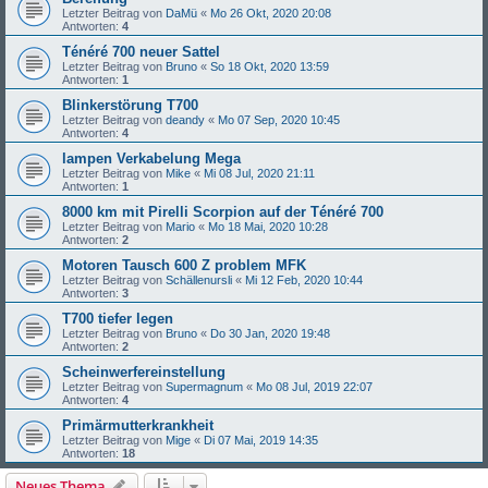
Letzter Beitrag von
DaMü
«
Mo 26 Okt, 2020 20:08
Antworten:
4
Ténéré 700 neuer Sattel
Letzter Beitrag von
Bruno
«
So 18 Okt, 2020 13:59
Antworten:
1
Blinkerstörung T700
Letzter Beitrag von
deandy
«
Mo 07 Sep, 2020 10:45
Antworten:
4
lampen Verkabelung Mega
Letzter Beitrag von
Mike
«
Mi 08 Jul, 2020 21:11
Antworten:
1
8000 km mit Pirelli Scorpion auf der Ténéré 700
Letzter Beitrag von
Mario
«
Mo 18 Mai, 2020 10:28
Antworten:
2
Motoren Tausch 600 Z problem MFK
Letzter Beitrag von
Schällenursli
«
Mi 12 Feb, 2020 10:44
Antworten:
3
T700 tiefer legen
Letzter Beitrag von
Bruno
«
Do 30 Jan, 2020 19:48
Antworten:
2
Scheinwerfereinstellung
Letzter Beitrag von
Supermagnum
«
Mo 08 Jul, 2019 22:07
Antworten:
4
Primärmutterkrankheit
Letzter Beitrag von
Mige
«
Di 07 Mai, 2019 14:35
Antworten:
18
Neues Thema