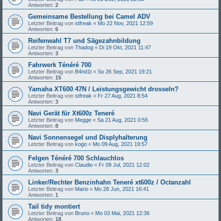
Antworten:
2
Gemeinsame Bestellung bei Camel ADV
Letzter Beitrag von
stfreak
«
Mo 22 Nov, 2021 12:59
Antworten:
6
Reifenwahl T7 und Sägezahnbildung
Letzter Beitrag von
Thadog
«
Di 19 Okt, 2021 11:47
Antworten:
3
Fahrwerk Ténéré 700
Letzter Beitrag von
B4nd1t
«
So 26 Sep, 2021 19:21
Antworten:
15
Yamaha XT600 47N / Leistungsgewicht drosseln?
Letzter Beitrag von
stfreak
«
Fr 27 Aug, 2021 8:54
Antworten:
3
Navi Gerät für Xt600z Teneré
Letzter Beitrag von
Megge
«
Sa 21 Aug, 2021 0:55
Antworten:
8
Navi Sonnensegel und Displyhalterung
Letzter Beitrag von
kogo
«
Mo 09 Aug, 2021 19:57
Felgen Ténéré 700 Schlauchlos
Letzter Beitrag von
Claudio
«
Fr 09 Jul, 2021 12:02
Antworten:
3
Linker/Rechter Benzinhahn Teneré xt600z / Octanzahl
Letzter Beitrag von
Mario
«
Mo 28 Jun, 2021 16:41
Antworten:
1
Tail tidy montiert
Letzter Beitrag von
Bruno
«
Mo 03 Mai, 2021 12:36
Antworten:
18