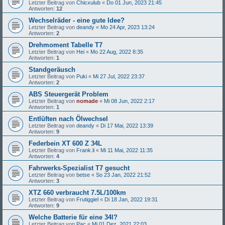
Letzter Beitrag von
Chicxulub
«
Do 01 Jun, 2023 21:45
Antworten:
12
Wechselräder - eine gute Idee?
Letzter Beitrag von
deandy
«
Mo 24 Apr, 2023 13:24
Antworten:
2
Drehmoment Tabelle T7
Letzter Beitrag von
Hei
«
Mo 22 Aug, 2022 8:35
Antworten:
1
Standgeräusch
Letzter Beitrag von
Puki
«
Mi 27 Jul, 2022 23:37
Antworten:
2
ABS Steuergerät Problem
Letzter Beitrag von
nomade
«
Mi 08 Jun, 2022 2:17
Antworten:
1
Entlüften nach Ölwechsel
Letzter Beitrag von
deandy
«
Di 17 Mai, 2022 13:39
Antworten:
9
Federbein XT 600 Z 34L
Letzter Beitrag von
Frank.li
«
Mi 11 Mai, 2022 11:35
Antworten:
4
Fahrwerks-Spezialist T7 gesucht
Letzter Beitrag von
betse
«
So 23 Jan, 2022 21:52
Antworten:
3
XTZ 660 verbraucht 7.5L/100km
Letzter Beitrag von
Frutiggiel
«
Di 18 Jan, 2022 19:31
Antworten:
9
Welche Batterie für eine 34l?
Letzter Beitrag von
Pac
«
Mi 01 Dez, 2021 22:03