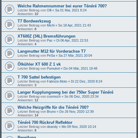
Welche Rahmennummer bei eurer Ténéré 700?
Letzter Beitrag von
Olli
«
Sa 01 Mai, 2021 8:24
Antworten:
10
T7 Bordwerkzeug
Letzter Beitrag von
Michi
«
So 18 Apr, 2021 21:43
Antworten:
8
XT600Z (34L) Bremsführungen
Letzter Beitrag von
Pac
«
Di 06 Apr, 2021 22:53
Antworten:
4
Langmutter M12 für Vorderachse T7
Letzter Beitrag von
PeSa
«
Sa 27 Mär, 2021 20:04
Ölkühler XT 600 Z 1 vk
Letzter Beitrag von
Pumukel
«
Do 04 Mär, 2021 19:48
T 700 Sattel befestigen
Letzter Beitrag von
Fabrizio.Moto
«
Di 22 Dez, 2020 8:24
Antworten:
3
Langer Kupplungsweg bei der 750er Super Ténéré
Letzter Beitrag von
cosmozh
«
So 06 Dez, 2020 23:34
Antworten:
12
Welche Heizgriffe für die Ténéré 700?
Letzter Beitrag von
Bruno
«
Do 26 Nov, 2020 12:39
Antworten:
14
Ténéré 700 Rückruf Reflektor
Letzter Beitrag von
deandy
«
Mo 09 Nov, 2020 10:14
Antworten:
8
Bereifung