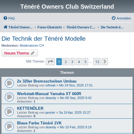
Ténéré Owners Club Switzerland
FAQ
Anmelden
Ténéré Owners Club
Foren-Übersicht
Ténéré Owners Club Schweiz
Die Technik der Ténéré Modelle
Die Technik der Ténéré Modelle
Moderator:
Moderatoren CH
Neues Thema
Seite
1
von
12
1
2
3
4
5
12
Nächste
586 Themen
…
Themen
2x 320er Bremsscheiben Umbau
Letzter Beitrag von
stfreak
«
Mo 24 Nov, 2025 17:51
Werkstatt-Manual Yamaha XT 660R
Letzter Beitrag von
deandy
«
Mo 08 Sep, 2025 9:42
Antworten:
1
KETTENÖLER
Letzter Beitrag von
janster
«
Sa 19 Apr, 2025 15:27
Antworten:
8
Blaue Farbe Ténéré 1VK
Letzter Beitrag von
deandy
«
Mo 10 Feb, 2025 9:19
Antworten:
1