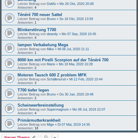
Letzter Beitrag von
DaMü
«
Mo 26 Okt, 2020 20:08
Antworten:
4
Ténéré 700 neuer Sattel
Letzter Beitrag von
Bruno
«
So 18 Okt, 2020 13:59
Antworten:
1
Blinkerstörung T700
Letzter Beitrag von
deandy
«
Mo 07 Sep, 2020 10:45
Antworten:
4
lampen Verkabelung Mega
Letzter Beitrag von
Mike
«
Mi 08 Jul, 2020 21:11
Antworten:
1
8000 km mit Pirelli Scorpion auf der Ténéré 700
Letzter Beitrag von
Mario
«
Mo 18 Mai, 2020 10:28
Antworten:
2
Motoren Tausch 600 Z problem MFK
Letzter Beitrag von
Schällenursli
«
Mi 12 Feb, 2020 10:44
Antworten:
3
T700 tiefer legen
Letzter Beitrag von
Bruno
«
Do 30 Jan, 2020 19:48
Antworten:
2
Scheinwerfereinstellung
Letzter Beitrag von
Supermagnum
«
Mo 08 Jul, 2019 22:07
Antworten:
4
Primärmutterkrankheit
Letzter Beitrag von
Mige
«
Di 07 Mai, 2019 14:35
Antworten:
18
Neues Thema