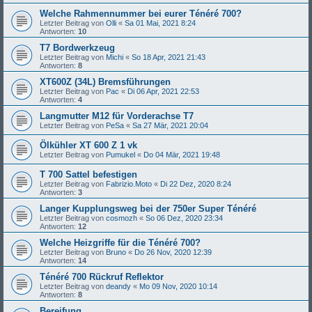
Welche Rahmennummer bei eurer Ténéré 700?
Letzter Beitrag von
Olli
«
Sa 01 Mai, 2021 8:24
Antworten:
10
T7 Bordwerkzeug
Letzter Beitrag von
Michi
«
So 18 Apr, 2021 21:43
Antworten:
8
XT600Z (34L) Bremsführungen
Letzter Beitrag von
Pac
«
Di 06 Apr, 2021 22:53
Antworten:
4
Langmutter M12 für Vorderachse T7
Letzter Beitrag von
PeSa
«
Sa 27 Mär, 2021 20:04
Ölkühler XT 600 Z 1 vk
Letzter Beitrag von
Pumukel
«
Do 04 Mär, 2021 19:48
T 700 Sattel befestigen
Letzter Beitrag von
Fabrizio.Moto
«
Di 22 Dez, 2020 8:24
Antworten:
3
Langer Kupplungsweg bei der 750er Super Ténéré
Letzter Beitrag von
cosmozh
«
So 06 Dez, 2020 23:34
Antworten:
12
Welche Heizgriffe für die Ténéré 700?
Letzter Beitrag von
Bruno
«
Do 26 Nov, 2020 12:39
Antworten:
14
Ténéré 700 Rückruf Reflektor
Letzter Beitrag von
deandy
«
Mo 09 Nov, 2020 10:14
Antworten:
8
Bereifung