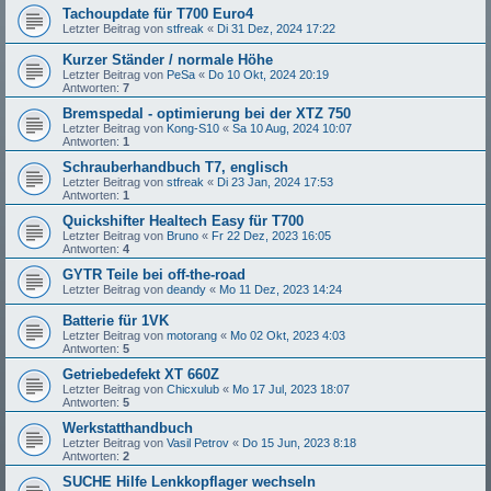
Tachoupdate für T700 Euro4
Letzter Beitrag von
stfreak
«
Di 31 Dez, 2024 17:22
Kurzer Ständer / normale Höhe
Letzter Beitrag von
PeSa
«
Do 10 Okt, 2024 20:19
Antworten:
7
Bremspedal - optimierung bei der XTZ 750
Letzter Beitrag von
Kong-S10
«
Sa 10 Aug, 2024 10:07
Antworten:
1
Schrauberhandbuch T7, englisch
Letzter Beitrag von
stfreak
«
Di 23 Jan, 2024 17:53
Antworten:
1
Quickshifter Healtech Easy für T700
Letzter Beitrag von
Bruno
«
Fr 22 Dez, 2023 16:05
Antworten:
4
GYTR Teile bei off-the-road
Letzter Beitrag von
deandy
«
Mo 11 Dez, 2023 14:24
Batterie für 1VK
Letzter Beitrag von
motorang
«
Mo 02 Okt, 2023 4:03
Antworten:
5
Getriebedefekt XT 660Z
Letzter Beitrag von
Chicxulub
«
Mo 17 Jul, 2023 18:07
Antworten:
5
Werkstatthandbuch
Letzter Beitrag von
Vasil Petrov
«
Do 15 Jun, 2023 8:18
Antworten:
2
SUCHE Hilfe Lenkkopflager wechseln