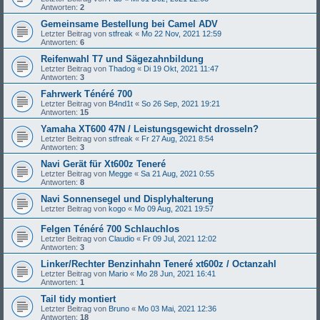
Antworten:
2
Gemeinsame Bestellung bei Camel ADV
Letzter Beitrag von
stfreak
«
Mo 22 Nov, 2021 12:59
Antworten:
6
Reifenwahl T7 und Sägezahnbildung
Letzter Beitrag von
Thadog
«
Di 19 Okt, 2021 11:47
Antworten:
3
Fahrwerk Ténéré 700
Letzter Beitrag von
B4nd1t
«
So 26 Sep, 2021 19:21
Antworten:
15
Yamaha XT600 47N / Leistungsgewicht drosseln?
Letzter Beitrag von
stfreak
«
Fr 27 Aug, 2021 8:54
Antworten:
3
Navi Gerät für Xt600z Teneré
Letzter Beitrag von
Megge
«
Sa 21 Aug, 2021 0:55
Antworten:
8
Navi Sonnensegel und Displyhalterung
Letzter Beitrag von
kogo
«
Mo 09 Aug, 2021 19:57
Felgen Ténéré 700 Schlauchlos
Letzter Beitrag von
Claudio
«
Fr 09 Jul, 2021 12:02
Antworten:
3
Linker/Rechter Benzinhahn Teneré xt600z / Octanzahl
Letzter Beitrag von
Mario
«
Mo 28 Jun, 2021 16:41
Antworten:
1
Tail tidy montiert
Letzter Beitrag von
Bruno
«
Mo 03 Mai, 2021 12:36
Antworten:
18