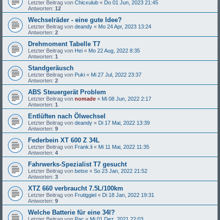
Letzter Beitrag von
Chicxulub
«
Do 01 Jun, 2023 21:45
Antworten:
12
Wechselräder - eine gute Idee?
Letzter Beitrag von
deandy
«
Mo 24 Apr, 2023 13:24
Antworten:
2
Drehmoment Tabelle T7
Letzter Beitrag von
Hei
«
Mo 22 Aug, 2022 8:35
Antworten:
1
Standgeräusch
Letzter Beitrag von
Puki
«
Mi 27 Jul, 2022 23:37
Antworten:
2
ABS Steuergerät Problem
Letzter Beitrag von
nomade
«
Mi 08 Jun, 2022 2:17
Antworten:
1
Entlüften nach Ölwechsel
Letzter Beitrag von
deandy
«
Di 17 Mai, 2022 13:39
Antworten:
9
Federbein XT 600 Z 34L
Letzter Beitrag von
Frank.li
«
Mi 11 Mai, 2022 11:35
Antworten:
4
Fahrwerks-Spezialist T7 gesucht
Letzter Beitrag von
betse
«
So 23 Jan, 2022 21:52
Antworten:
3
XTZ 660 verbraucht 7.5L/100km
Letzter Beitrag von
Frutiggiel
«
Di 18 Jan, 2022 19:31
Antworten:
9
Welche Batterie für eine 34l?
Letzter Beitrag von
Pac
«
Mi 01 Dez, 2021 22:03