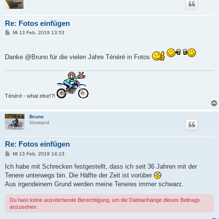
Re: Fotos einfügen
B
Mi 13 Feb, 2019 13:53
e
i
t
r
Danke @Bruno für die vielen Jahre Ténéré in Fotos
a
g
Ténéré - what else!?!
Bruno
Vorstand
Re: Fotos einfügen
B
Mi 13 Feb, 2019 14:13
e
i
Ich habe mit Schrecken festgestellt, dass ich seit 36 Jahren mit der
t
Tenere unterwegs bin. Die Hälfte der Zeit ist vorüber
r
a
Aus irgendeinem Grund werden meine Teneres immer schwarz.
g
Du hast keine ausreichende Berechtigung, um die Dateianhänge dieses Beitrags
anzusehen.