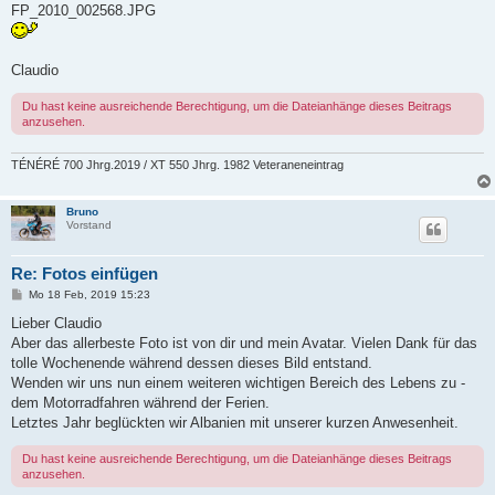
FP_2010_002568.JPG
g
Claudio
Du hast keine ausreichende Berechtigung, um die Dateianhänge dieses Beitrags
anzusehen.
TÉNÉRÉ 700 Jhrg.2019 / XT 550 Jhrg. 1982 Veteraneneintrag
Bruno
Vorstand
Re: Fotos einfügen
B
Mo 18 Feb, 2019 15:23
e
i
Lieber Claudio
t
Aber das allerbeste Foto ist von dir und mein Avatar. Vielen Dank für das
r
a
tolle Wochenende während dessen dieses Bild entstand.
g
Wenden wir uns nun einem weiteren wichtigen Bereich des Lebens zu -
dem Motorradfahren während der Ferien.
Letztes Jahr beglückten wir Albanien mit unserer kurzen Anwesenheit.
Du hast keine ausreichende Berechtigung, um die Dateianhänge dieses Beitrags
anzusehen.