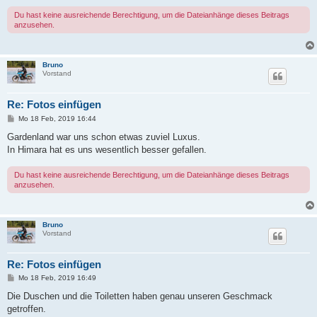
Du hast keine ausreichende Berechtigung, um die Dateianhänge dieses Beitrags
anzusehen.
Bruno
Vorstand
Re: Fotos einfügen
B
Mo 18 Feb, 2019 16:44
e
i
Gardenland war uns schon etwas zuviel Luxus.
t
In Himara hat es uns wesentlich besser gefallen.
r
a
g
Du hast keine ausreichende Berechtigung, um die Dateianhänge dieses Beitrags
anzusehen.
Bruno
Vorstand
Re: Fotos einfügen
B
Mo 18 Feb, 2019 16:49
e
i
Die Duschen und die Toiletten haben genau unseren Geschmack
t
getroffen.
r