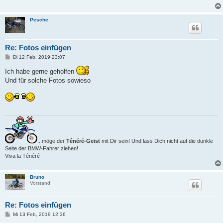
Pesche
Re: Fotos einfügen
B
Di 12 Feb, 2019 23:07
e
i
Ich habe gerne geholfen
t
Und für solche Fotos sowieso
r
a
g
...möge der
Ténéré-Geist
mit Dir sein! Und lass Dich nicht auf die dunkle
Seite der BMW-Fahrer ziehen!
Viva la Ténéré
Bruno
Vorstand
Re: Fotos einfügen
B
Mi 13 Feb, 2019 12:36
e