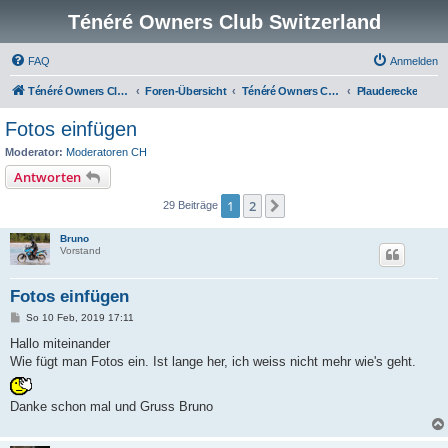
Ténéré Owners Club Switzerland
FAQ
Anmelden
Ténéré Owners Club
Foren-Übersicht
Ténéré Owners Club Schweiz
Plauderecke
Fotos einfügen
Moderator:
Moderatoren CH
Antworten
1
2
Nächste
29 Beiträge
Bruno
Vorstand
Fotos einfügen
B
So 10 Feb, 2019 17:11
e
i
Hallo miteinander
t
Wie fügt man Fotos ein. Ist lange her, ich weiss nicht mehr wie's geht.
r
a
g
Danke schon mal und Gruss Bruno