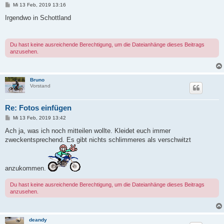
B
Mi 13 Feb, 2019 13:16
e
i
Irgendwo in Schottland
t
r
a
g
Du hast keine ausreichende Berechtigung, um die Dateianhänge dieses Beitrags
anzusehen.
Bruno
Vorstand
Re: Fotos einfügen
B
Mi 13 Feb, 2019 13:42
e
i
Ach ja, was ich noch mitteilen wollte. Kleidet euch immer
t
zweckentsprechend. Es gibt nichts schlimmeres als verschwitzt
r
a
g
anzukommen.
Du hast keine ausreichende Berechtigung, um die Dateianhänge dieses Beitrags
anzusehen.
deandy