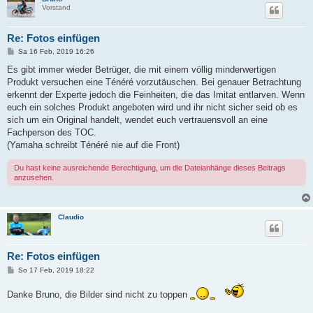
Vorstand
Re: Fotos einfügen
B
Sa 16 Feb, 2019 16:26
e
i
Es gibt immer wieder Betrüger, die mit einem völlig minderwertigen
t
Produkt versuchen eine Ténéré vorzutäuschen. Bei genauer Betrachtung
r
a
erkennt der Experte jedoch die Feinheiten, die das Imitat entlarven. Wenn
g
euch ein solches Produkt angeboten wird und ihr nicht sicher seid ob es
sich um ein Original handelt, wendet euch vertrauensvoll an eine
Fachperson des TOC.
(Yamaha schreibt Ténéré nie auf die Front)
Du hast keine ausreichende Berechtigung, um die Dateianhänge dieses Beitrags
anzusehen.
Claudio
Re: Fotos einfügen
B
So 17 Feb, 2019 18:22
e
i
Danke Bruno, die Bilder sind nicht zu toppen
t
r
a