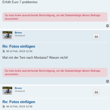
i
Erfüllt Euro 7 problemlos
t
r
a
g
Du hast keine ausreichende Berechtigung, um die Dateianhänge dieses Beitrags
anzusehen.
Bruno
Vorstand
Re: Fotos einfügen
B
Mi 13 Feb, 2019 12:54
e
i
Mal mit der Teni nach Montana? Warum nicht!
t
r
a
g
Du hast keine ausreichende Berechtigung, um die Dateianhänge dieses Beitrags
anzusehen.
Bruno
Vorstand
Re: Fotos einfügen
B
Mi 13 Feb, 2019 12:56
e