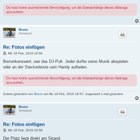
a
g
Du hast keine ausreichende Berechtigung, um die Dateianhänge dieses Beitrags
anzusehen.
Bruno
Vorstand
Re: Fotos einfügen
B
Mo 18 Feb, 2019 16:56
e
i
Bemerkenswert, war das DJ-Pult. Jeder durfte seine Musik abspielen
t
oder an der Steckerleiste sein Handy aufladen.
r
a
g
Du hast keine ausreichende Berechtigung, um die Dateianhänge dieses Beitrags
anzusehen.
Zuletzt geändert von
Bruno
am Mo 18 Feb, 2019 18:57, insgesamt 1-mal geändert.
Bruno
Vorstand
Re: Fotos einfügen
B
Mo 18 Feb, 2019 16:59
e
i
Der Platz liegt direkt am Strand.