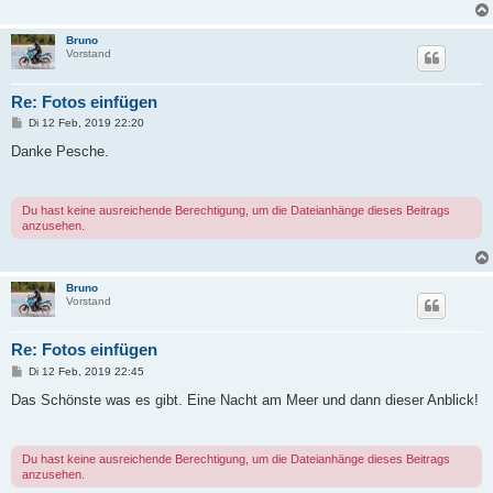
Bruno
Vorstand
Re: Fotos einfügen
B
Di 12 Feb, 2019 22:20
e
i
Danke Pesche.
t
r
a
g
Du hast keine ausreichende Berechtigung, um die Dateianhänge dieses Beitrags
anzusehen.
Bruno
Vorstand
Re: Fotos einfügen
B
Di 12 Feb, 2019 22:45
e
i
Das Schönste was es gibt. Eine Nacht am Meer und dann dieser Anblick!
t
r
a
g
Du hast keine ausreichende Berechtigung, um die Dateianhänge dieses Beitrags
anzusehen.