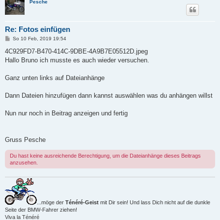
Pesche
Re: Fotos einfügen
B
So 10 Feb, 2019 19:54
e
i
4C929FD7-B470-414C-9DBE-4A9B7E05512D.jpeg
t
Hallo Bruno ich musste es auch wieder versuchen.
r
a
g
Ganz unten links auf Dateianhänge
Dann Dateien hinzufügen dann kannst auswählen was du anhängen willst
Nun nur noch in Beitrag anzeigen und fertig
Gruss Pesche
Du hast keine ausreichende Berechtigung, um die Dateianhänge dieses Beitrags
anzusehen.
...möge der
Ténéré-Geist
mit Dir sein! Und lass Dich nicht auf die dunkle
Seite der BMW-Fahrer ziehen!
Viva la Ténéré