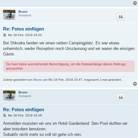
Bruno
Vorstand
Re: Fotos einfügen
B
Mo 18 Feb, 2019 16:22
e
i
Bei Shkodra fanden wir einen netten Campingplatz. Es war etwas
t
unheimlich, weder Rezeption noch Umzäunung und wir waren die einzigen
r
a
Gäste.
g
Du hast keine ausreichende Berechtigung, um die Dateianhänge dieses Beitrags
anzusehen.
Zuletzt geändert von
Bruno
am Mo 18 Feb, 2019 23:47, insgesamt 1-mal geändert.
Bruno
Vorstand
Re: Fotos einfügen
B
Mo 18 Feb, 2019 16:28
e
i
Anmelden mussten wir uns im Hotel Gardenland. Den Pool durften wir
t
aber trotzdem benutzen.
r
a
Sobald's nicht mehr so voll ist gehe ich rein.
g