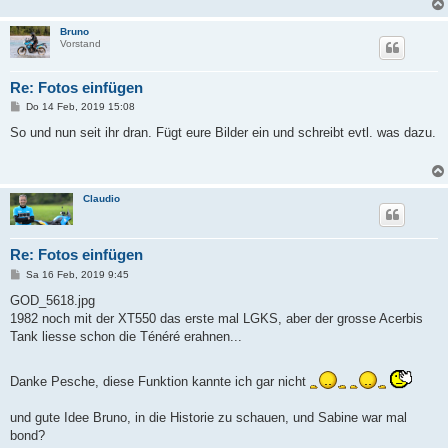
Bruno
Vorstand
Re: Fotos einfügen
B
Do 14 Feb, 2019 15:08
e
i
So und nun seit ihr dran. Fügt eure Bilder ein und schreibt evtl. was dazu.
t
r
a
g
Claudio
Re: Fotos einfügen
B
Sa 16 Feb, 2019 9:45
e
i
GOD_5618.jpg
t
1982 noch mit der XT550 das erste mal LGKS, aber der grosse Acerbis
r
a
Tank liesse schon die Ténéré erahnen...
g
Danke Pesche, diese Funktion kannte ich gar nicht
und gute Idee Bruno, in die Historie zu schauen, und Sabine war mal
bond?