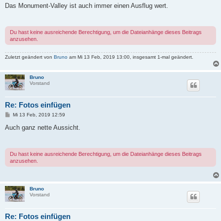
i
Das Monument-Valley ist auch immer einen Ausflug wert.
t
r
a
g
Du hast keine ausreichende Berechtigung, um die Dateianhänge dieses Beitrags
anzusehen.
Zuletzt geändert von
Bruno
am Mi 13 Feb, 2019 13:00, insgesamt 1-mal geändert.
Bruno
Vorstand
Re: Fotos einfügen
B
Mi 13 Feb, 2019 12:59
e
i
Auch ganz nette Aussicht.
t
r
a
g
Du hast keine ausreichende Berechtigung, um die Dateianhänge dieses Beitrags
anzusehen.
Bruno
Vorstand
Re: Fotos einfügen